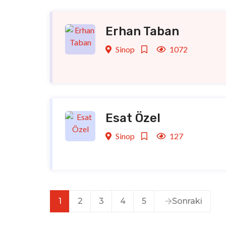
Erhan Taban
Sinop
1072
Esat Özel
Sinop
127
1
2
3
4
5
Sonraki