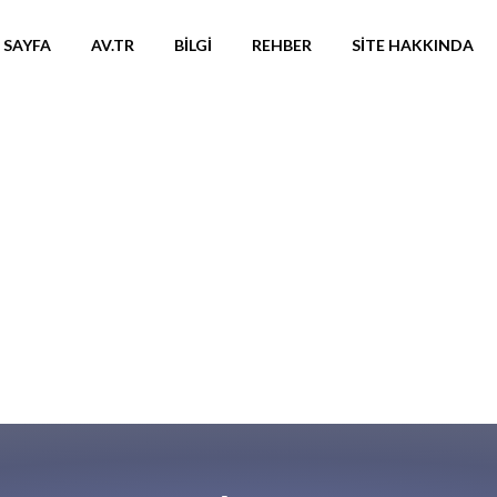
 SAYFA
AV.TR
BILGI
REHBER
SITE HAKKINDA