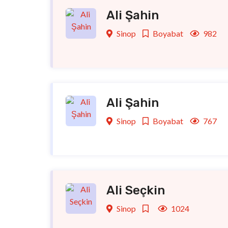
Ali Şahin
Sinop
Boyabat
982
Ali Şahin
Sinop
Boyabat
767
Ali Seçkin
Sinop
1024