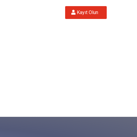
 Kayıt Olun  