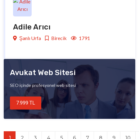
Adile Arıcı
Şanlı Urfa
Birecik
1791
Avukat Web Sitesi
SEO içinde profesyonel web sitesi
7.999 TL
1
2
3
4
5
6
7
8
9
10