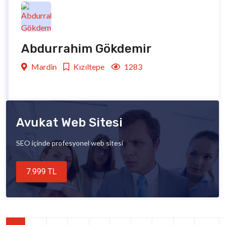
Abdurrahim Gökdemir
Mardin
Kızıltepe
1283
Avukat Web Sitesi
SEO içinde profesyonel web sitesi
7.999 TL