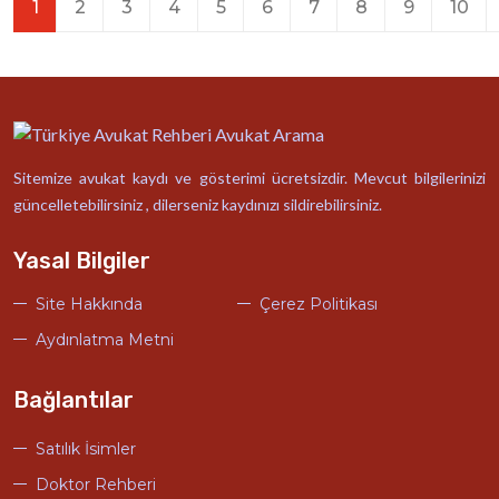
1
2
3
4
5
6
7
8
9
10
Sitemize avukat kaydı ve gösterimi ücretsizdir. Mevcut bilgilerinizi
güncelletebilirsiniz , dilerseniz kaydınızı sildirebilirsiniz.
Yasal Bilgiler
Site Hakkında
Çerez Politikası
Aydınlatma Metni
Bağlantılar
Satılık İsimler
Doktor Rehberi