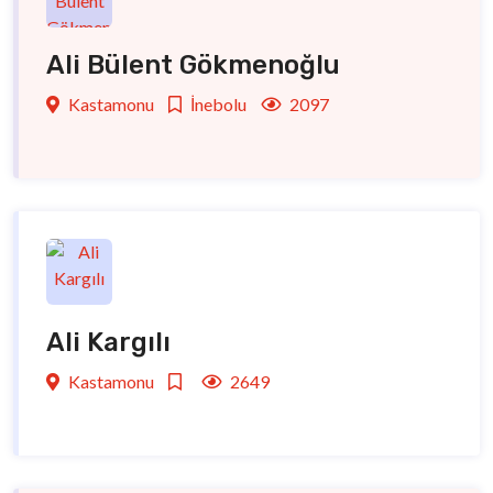
Ali Bülent Gökmenoğlu
Kastamonu
İnebolu
2097
Ali Kargılı
Kastamonu
2649