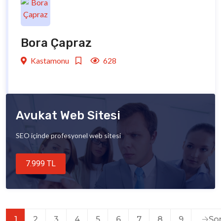
Bora Çapraz
Kastamonu
628
Avukat Web Sitesi
SEO içinde profesyonel web sitesi
7.999 TL
1
2
3
4
5
6
7
8
9
So