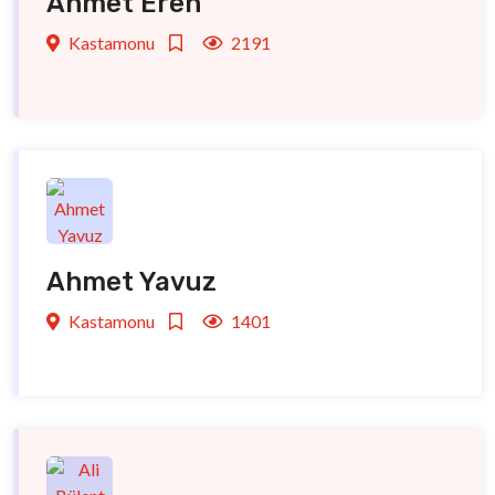
Ahmet Eren
Kastamonu
2191
Ahmet Yavuz
Kastamonu
1401