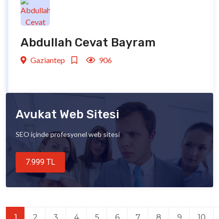
Abdullah Cevat Bayram
Gaziantep
906
Avukat Web Sitesi
SEO içinde profesyonel web sitesi
7.999 TL
1
2
3
4
5
6
7
8
9
10