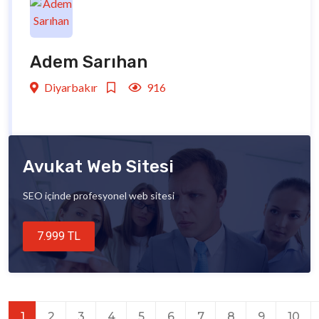
Adem Sarıhan
Diyarbakır
916
Avukat Web Sitesi
SEO içinde profesyonel web sitesi
7.999 TL
1
2
3
4
5
6
7
8
9
10