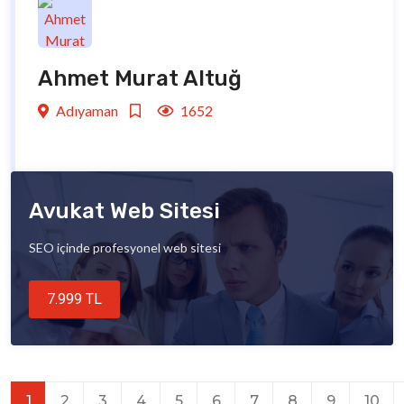
Ahmet Murat Altuğ
Adıyaman
1652
Avukat Web Sitesi
SEO içinde profesyonel web sitesi
7.999 TL
1
2
3
4
5
6
7
8
9
10