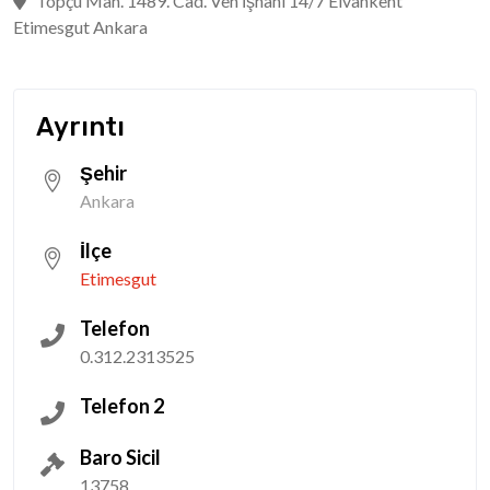
Topçu Mah. 1489. Cad. Ven İşhanı 14/7 Elvankent
Etimesgut Ankara
Ayrıntı
Şehir
Ankara
İlçe
Etimesgut
Telefon
0.312.2313525
Telefon 2
Baro Sicil
13758