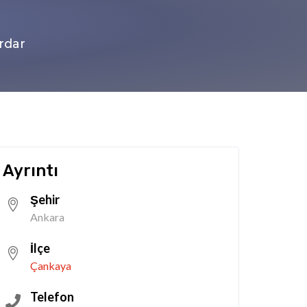
rdar
Ayrıntı
Şehir
Ankara
İlçe
Çankaya
Telefon