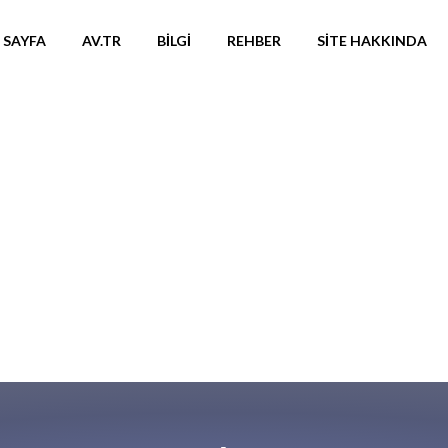
 SAYFA
AV.TR
BILGI
REHBER
SITE HAKKINDA