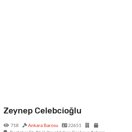
Zeynep Celebcioğlu
718
Ankara Barosu
22651