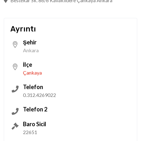
Bestekar Sk. 86/6 Kavaklıdere Çankaya Ankara
Ayrıntı
Şehir
Ankara
İlçe
Çankaya
Telefon
0.312.4269022
Telefon 2
Baro Sicil
22651