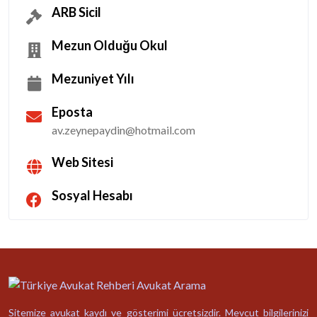
ARB Sicil
Mezun Olduğu Okul
Mezuniyet Yılı
Eposta
av.zeynepaydin@hotmail.com
Web Sitesi
Sosyal Hesabı
Sitemize avukat kaydı ve gösterimi ücretsizdir. Mevcut bilgilerinizi