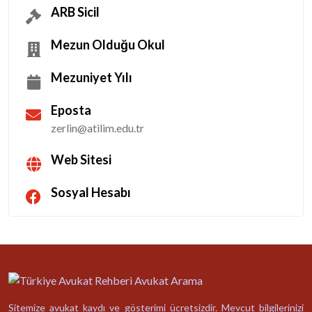
ARB Sicil
Mezun Olduğu Okul
Mezuniyet Yılı
Eposta
zerlin@atilim.edu.tr
Web Sitesi
Sosyal Hesabı
Sitemize avukat kaydı ve gösterimi ücretsizdir. Mevcut bilgilerinizi