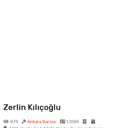
Zerlin Kılıçoğlu
874
Ankara Barosu
13584