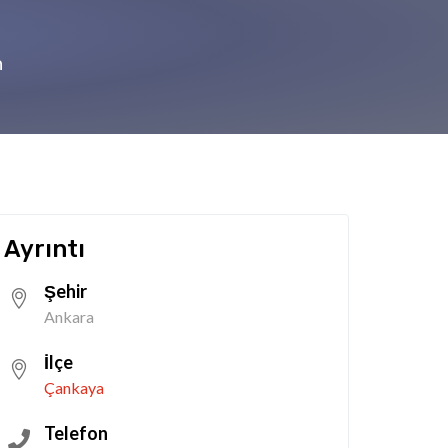
n
Ayrıntı
Şehir
Ankara
İlçe
Çankaya
Telefon