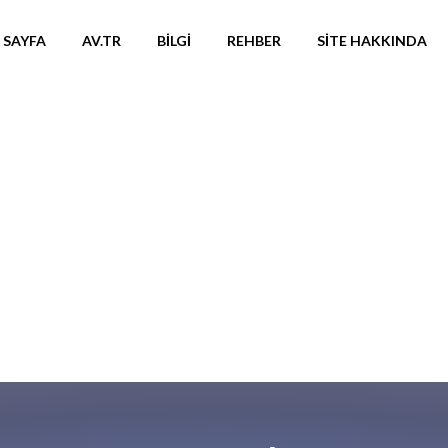
 SAYFA
AV.TR
BILGI
REHBER
SITE HAKKINDA