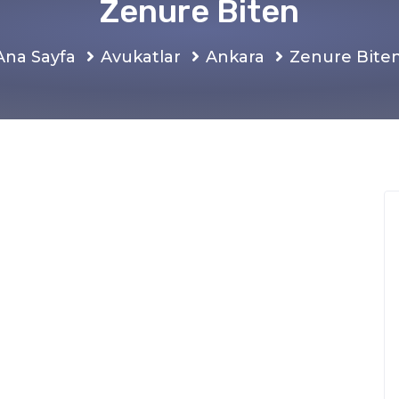
Zenure Biten
Ana Sayfa
Avukatlar
Ankara
Zenure Bite