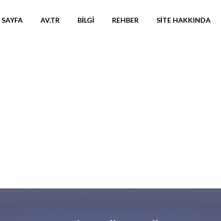
 SAYFA
AV.TR
BILGI
REHBER
SITE HAKKINDA