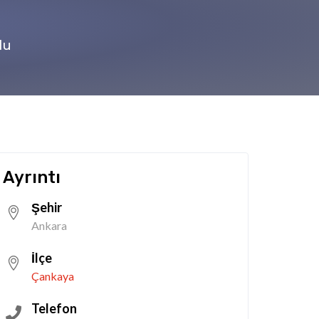
lu
Ayrıntı
Şehir
Ankara
İlçe
Çankaya
Telefon