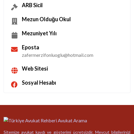
ARB Sicil
Mezun Olduğu Okul
Mezuniyet Yılı
Eposta
zafermerzifonluoglu@hotmail.com
Web Sitesi
Sosyal Hesabı
Sitemize avukat kaydı ve gösterimi ücretsizdir. Mevcut bilgilerinizi