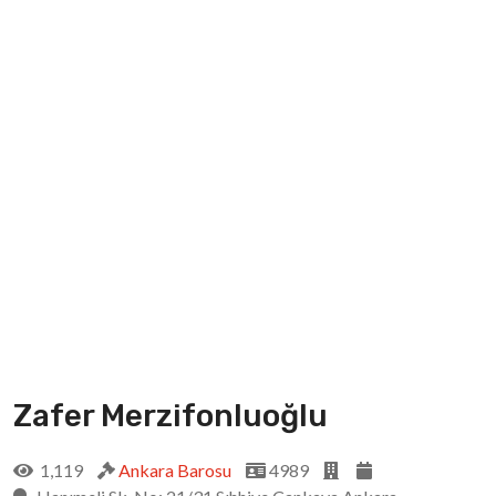
Zafer Merzifonluoğlu
1,119
Ankara Barosu
4989