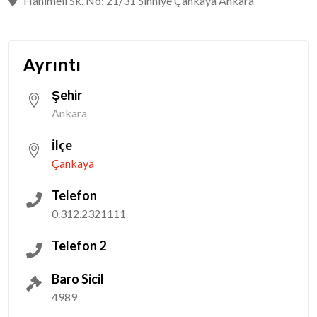
Hanımeli Sk. No: 21/31 Sıhhiye Çankaya Ankara
Ayrıntı
Şehir
Ankara
İlçe
Çankaya
Telefon
0.312.2321111
Telefon 2
Baro Sicil
4989