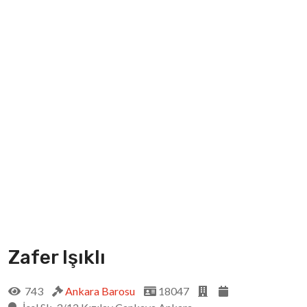
Zafer Işıklı
743
Ankara Barosu
18047