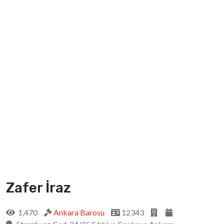
Zafer İraz
1,470
Ankara Barosu
12343