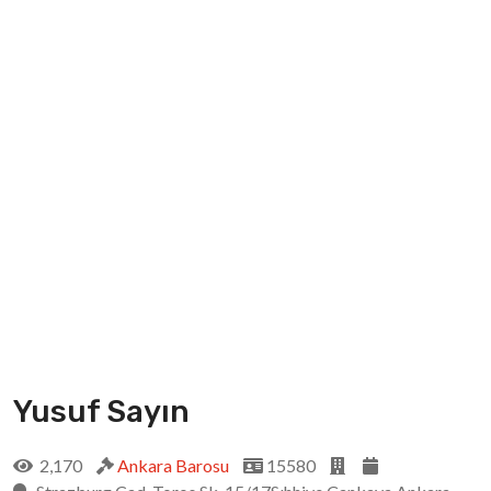
Yusuf Sayın
2,170
Ankara Barosu
15580