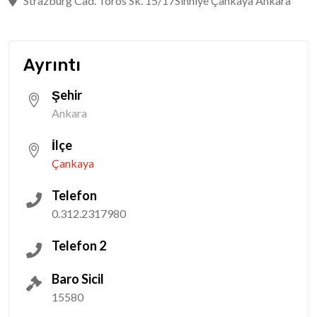
Strazburg Cad. Toros Sk. 15/17Sıhhiye Çankaya Ankara
Ayrıntı
Şehir
Ankara
İlçe
Çankaya
Telefon
0.312.2317980
Telefon 2
Baro Sicil
15580