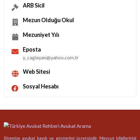
ARB Sicil
Mezun Olduğu Okul
Mezuniyet Yılı
Eposta
y_caglayan@yahoo.com.tr
Web Sitesi
Sosyal Hesabı
Sitemize avukat kaydı ve gösterimi ücretsizdir. Mevcut bilgilerinizi