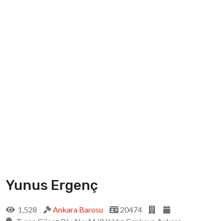
Yunus Ergenç
1,528
Ankara Barosu
20474