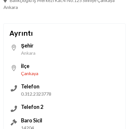
Balıkçıoğlu İş Merkezi Kat:4 No:125 Sıhhiye Çankaya
Ankara
Ayrıntı
Şehir
Ankara
İlçe
Çankaya
Telefon
0.312.2323778
Telefon 2
Baro Sicil
14204