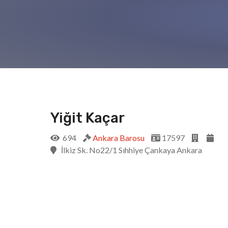
Yiğit Kaçar
694
Ankara Barosu
17597
İlkiz Sk. No22/1 Sıhhiye Çankaya Ankara