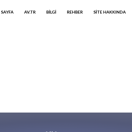
 SAYFA
AV.TR
BILGI
REHBER
SITE HAKKINDA