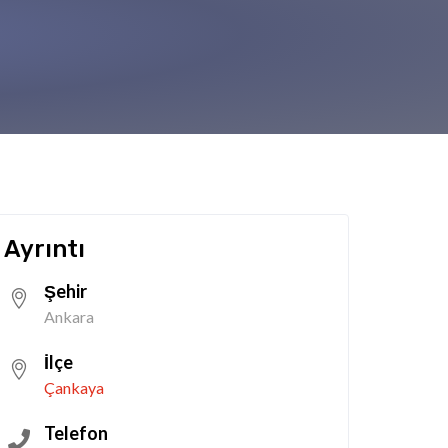
a
Ayrıntı
Şehir
Ankara
İlçe
Çankaya
Telefon