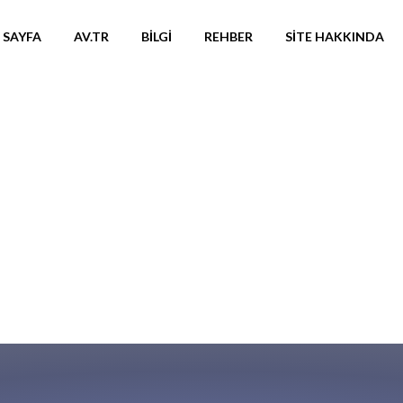
 SAYFA
AV.TR
BILGI
REHBER
SITE HAKKINDA