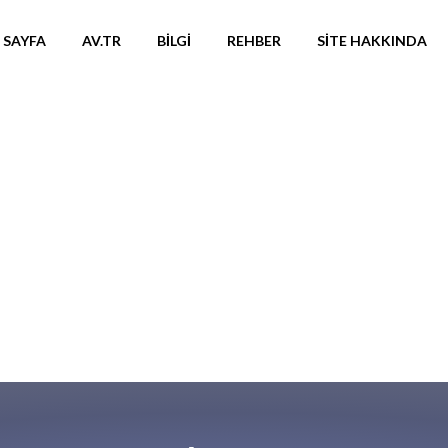
 SAYFA
AV.TR
BILGI
REHBER
SITE HAKKINDA