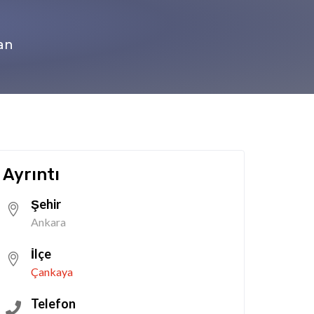
an
Ayrıntı
Şehir
Ankara
İlçe
Çankaya
Telefon