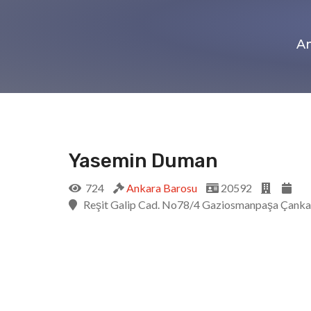
An
Yasemin Duman
724
Ankara Barosu
20592
Reşit Galip Cad. No78/4 Gaziosmanpaşa Çanka