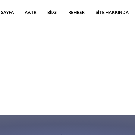
 SAYFA
AV.TR
BILGI
REHBER
SITE HAKKINDA