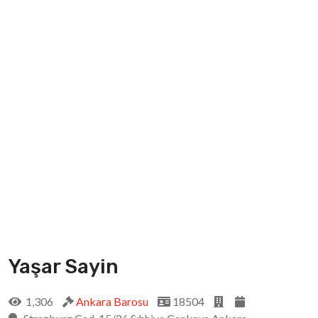
Yaşar Sayin
1,306
Ankara Barosu
18504