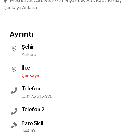
Meşrutiyet Cad. No:17/21 Niyazibey Apt. Kat:7 Kızılay
Çankaya Ankara
Ayrıntı
Şehir
Ankara
İlçe
Çankaya
Telefon
0.312.2312696
Telefon 2
Baro Sicil
14410