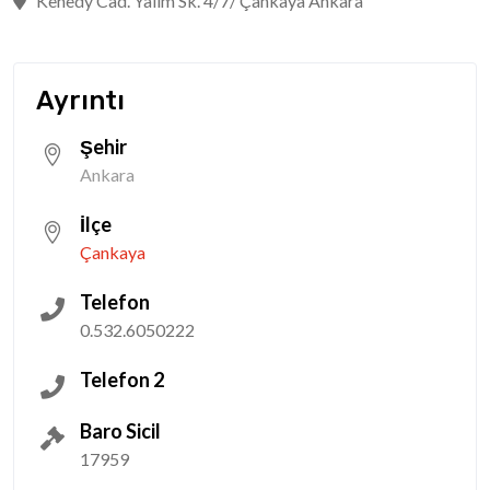
Kenedy Cad. Yalım Sk. 4/7/ Çankaya Ankara
Ayrıntı
Şehir
Ankara
İlçe
Çankaya
Telefon
0.532.6050222
Telefon 2
Baro Sicil
17959