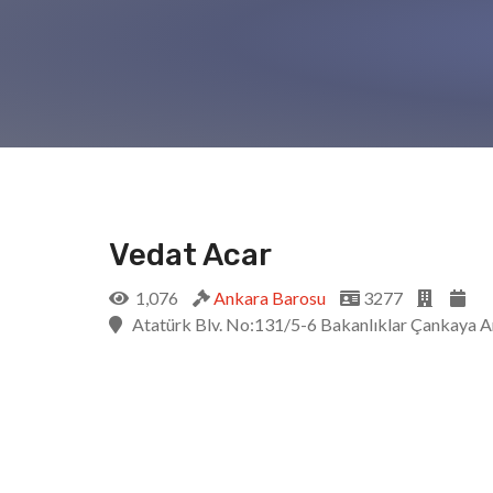
Vedat Acar
1,076
Ankara Barosu
3277
Atatürk Blv. No:131/5-6 Bakanlıklar Çankaya 