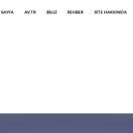
 SAYFA
AV.TR
BILGI
REHBER
SITE HAKKINDA