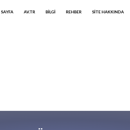
 SAYFA
AV.TR
BILGI
REHBER
SITE HAKKINDA