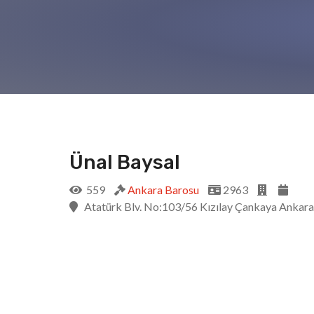
Ünal Baysal
559
Ankara Barosu
2963
Atatürk Blv. No:103/56 Kızılay Çankaya Ankara