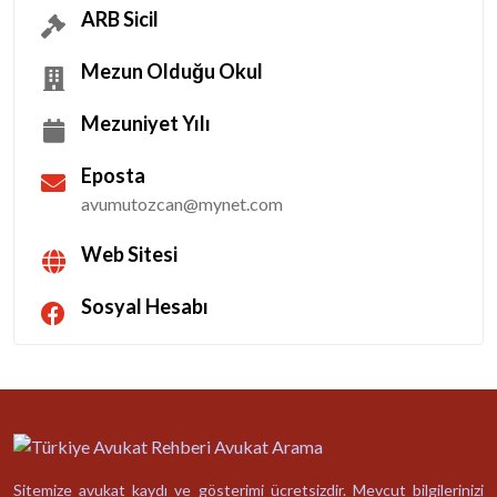
ARB Sicil
Mezun Olduğu Okul
Mezuniyet Yılı
Eposta
avumutozcan@mynet.com
Web Sitesi
Sosyal Hesabı
Sitemize avukat kaydı ve gösterimi ücretsizdir. Mevcut bilgilerinizi