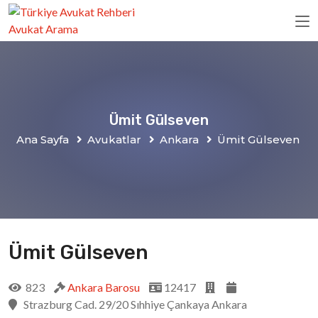
Ümit Gülseven
Ana Sayfa
Avukatlar
Ankara
Ümit Gülseven
Ümit Gülseven
823
Ankara Barosu
12417
Strazburg Cad. 29/20 Sıhhiye Çankaya Ankara