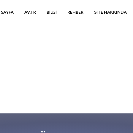
 SAYFA
AV.TR
BILGI
REHBER
SITE HAKKINDA