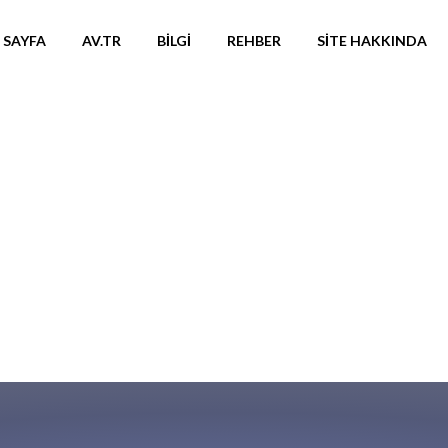
 SAYFA
AV.TR
BILGI
REHBER
SITE HAKKINDA