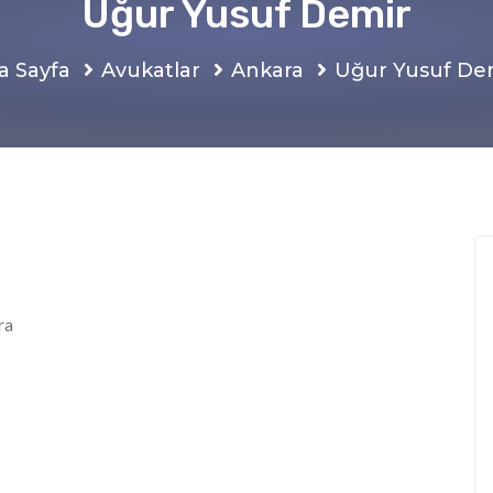
Uğur Yusuf Demir
a Sayfa
Avukatlar
Ankara
Uğur Yusuf De
ra