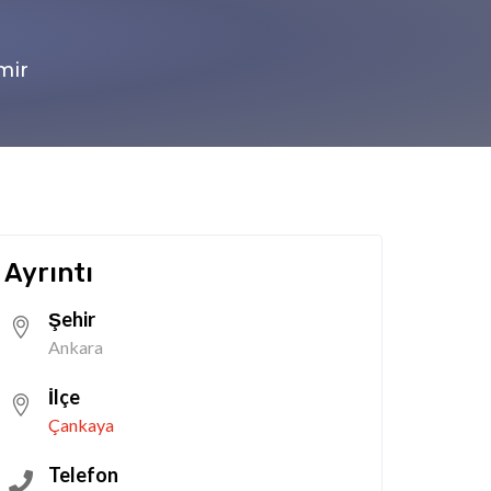
mir
Ayrıntı
Şehir
Ankara
İlçe
Çankaya
Telefon