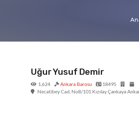
An
Uğur Yusuf Demir
1,624
Ankara Barosu
18495
Necatibey Cad. No8/101 Kızılay Çankaya Anka