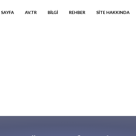
 SAYFA
AV.TR
BILGI
REHBER
SITE HAKKINDA