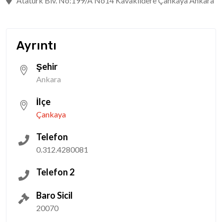
Atatürk Blv. No:199/A No14 Kavaklıdere Çankaya Ankara
Ayrıntı
Şehir
Ankara
İlçe
Çankaya
Telefon
0.312.4280081
Telefon 2
Baro Sicil
20070