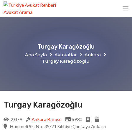
Turgay Karagözoğlu
Ana Sayfa
Avukatlar
Ankara
Turgay Karagözoğlu
Turgay Karagözoğlu
2,079
Ankara Barosu
6930
Hanımeli Sk. No: 35/21 Sıhhiye Çankaya Ankara