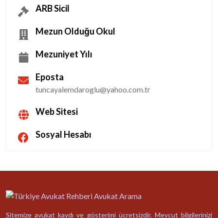
ARB Sicil
Mezun Olduğu Okul
Mezuniyet Yılı
Eposta
tuncayalemdaroglu@yahoo.com.tr
Web Sitesi
Sosyal Hesabı
Sitemize avukat kaydı ve gösterimi ücretsizdir. Mevcut bilgilerinizi