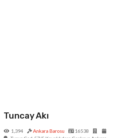
Tuncay Akı
1,394
Ankara Barosu
16538