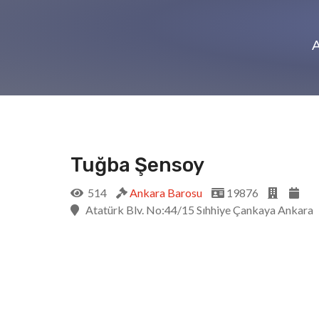
Tuğba Şensoy
514
Ankara Barosu
19876
Atatürk Blv. No:44/15 Sıhhiye Çankaya Ankara