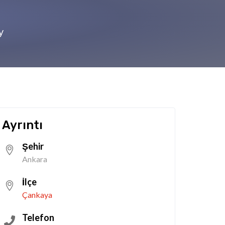
y
Ayrıntı
Şehir
Ankara
İlçe
Çankaya
Telefon