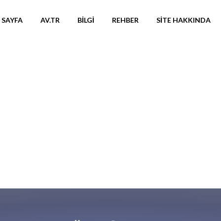
 SAYFA
AV.TR
BILGI
REHBER
SITE HAKKINDA