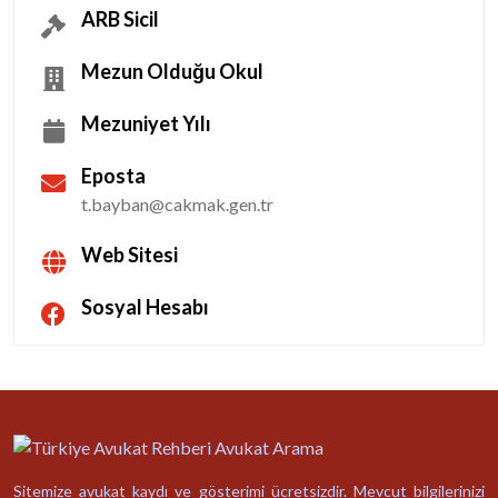
ARB Sicil
Mezun Olduğu Okul
Mezuniyet Yılı
Eposta
t.bayban@cakmak.gen.tr
Web Sitesi
Sosyal Hesabı
Sitemize avukat kaydı ve gösterimi ücretsizdir. Mevcut bilgilerinizi