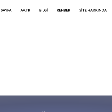
 SAYFA
AV.TR
BILGI
REHBER
SITE HAKKINDA