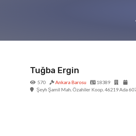
Tuğba Ergin
570
Ankara Barosu
18389
Şeyh Şamil Mah. Özahiler Koop. 46219 Ada 607.