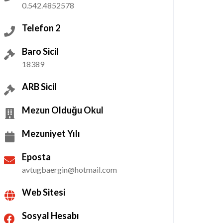
0.542.4852578
Telefon 2
Baro Sicil
18389
ARB Sicil
Mezun Olduğu Okul
Mezuniyet Yılı
Eposta
avtugbaergin@hotmail.com
Web Sitesi
Sosyal Hesabı