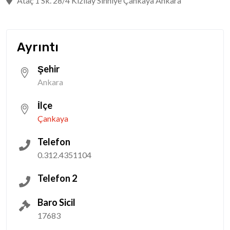
Ataç 1 Sk. 28/4 Kızılay Sıhhiye Çankaya Ankara
Ayrıntı
Şehir
Ankara
İlçe
Çankaya
Telefon
0.312.4351104
Telefon 2
Baro Sicil
17683