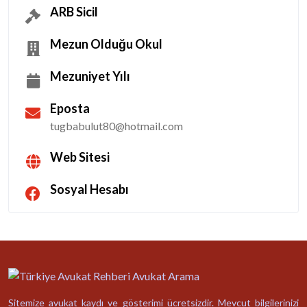
ARB Sicil
Mezun Olduğu Okul
Mezuniyet Yılı
Eposta
tugbabulut80@hotmail.com
Web Sitesi
Sosyal Hesabı
Sitemize avukat kaydı ve gösterimi ücretsizdir. Mevcut bilgilerinizi