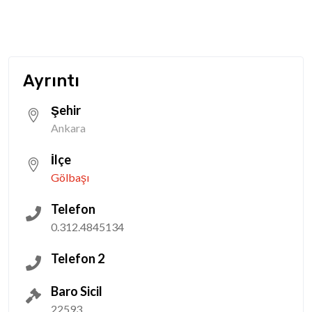
Ayrıntı
Şehir
Ankara
İlçe
Gölbaşı
Telefon
0.312.4845134
Telefon 2
Baro Sicil
22593