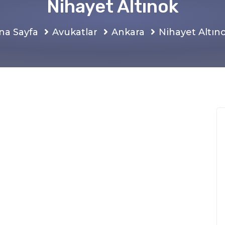
Nihayet Altınok
na Sayfa
Avukatlar
Ankara
Nihayet Altın