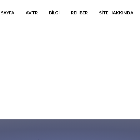
 SAYFA
AV.TR
BILGI
REHBER
SITE HAKKINDA