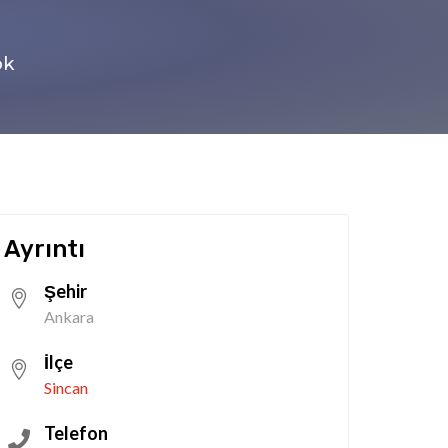
ok
Ayrıntı
Şehir
Ankara
İlçe
Sincan
Telefon