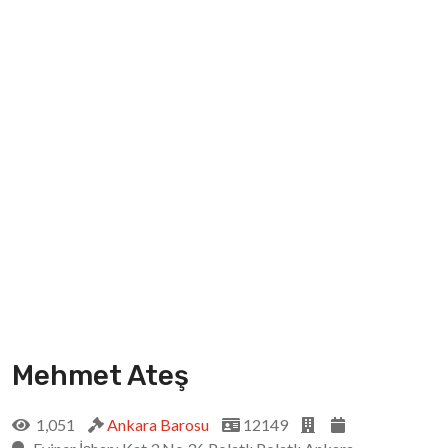
Mehmet Ateş
1,051
Ankara Barosu
12149