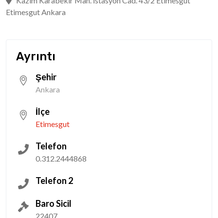
Kazım Karabekir Mah. İstasyon Cad. 43/2 Etimesgut
Etimesgut Ankara
Ayrıntı
Şehir
Ankara
İlçe
Etimesgut
Telefon
0.312.2444868
Telefon 2
Baro Sicil
22407