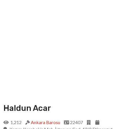
Haldun Acar
1,212
Ankara Barosu
22407