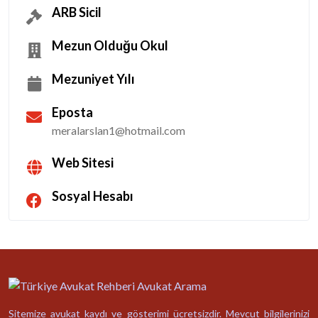
ARB Sicil
Mezun Olduğu Okul
Mezuniyet Yılı
Eposta
meralarslan1@hotmail.com
Web Sitesi
Sosyal Hesabı
Sitemize avukat kaydı ve gösterimi ücretsizdir. Mevcut bilgilerinizi