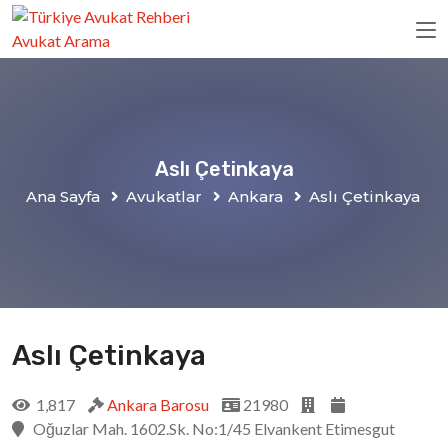
Aslı Çetinkaya
Ana Sayfa
Avukatlar
Ankara
Aslı Çetinkaya
Aslı Çetinkaya
1,817
Ankara Barosu
21980
Oğuzlar Mah. 1602.Sk. No:1/45 Elvankent Etimesgut