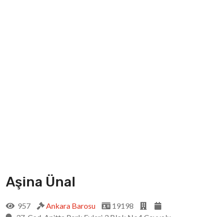
Aşina Ünal
957
Ankara Barosu
19198