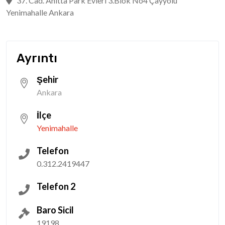
37. Cad. Anitta Park Evleri 3.Blok No4 Çayyolu
Yenimahalle Ankara
Ayrıntı
Şehir
Ankara
İlçe
Yenimahalle
Telefon
0.312.2419447
Telefon 2
Baro Sicil
19198